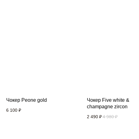
Чокер Peone gold
Чокер Five white &
champagne zircon
6 100
₽
2 490
₽
4 980
₽