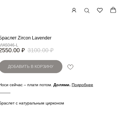
Браслет Zircon Lavender
VIA5046-L
2550.00
₽
3100.00
₽
ДОБАВИТЬ В КОРЗИНУ
Носи сейчас – плати потом.
Долями
.
Подробнее
_____
Браслет с натуральным цирконом