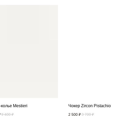
колье Mestieri
Чокер Zircon Pistachio
₽
9 400
₽
2 500
₽
3 700
₽