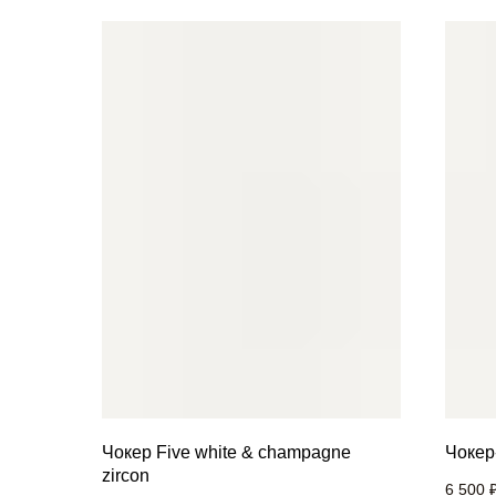
Чокер Five white & champagne
Чокер-
zircon
6 500