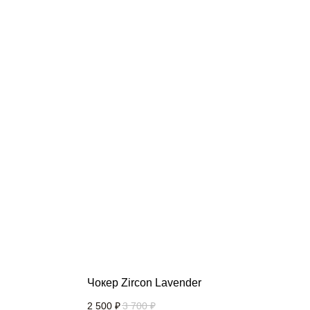
Чокер Zircon Lavender
2 500
₽
3 700
₽