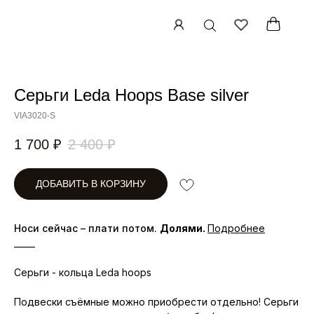
Серьги Leda Hoops Base silver
Артикул:
VIA3020-S
1 700
₽
2 400
₽
ДОБАВИТЬ В КОРЗИНУ
Носи сейчас – плати потом.
Долями
.
Подробнее
_____
Серьги - кольца Leda hoops
Подвески съёмные можно приобрести отдельно! Серьги