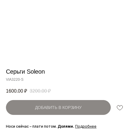
Серьги Soleon
Артикул:
VIA3220-S
1600.00
₽
3200.00
₽
ДОБАВИТЬ В КОРЗИНУ
Носи сейчас – плати потом.
Долями.
Подробнее
_____