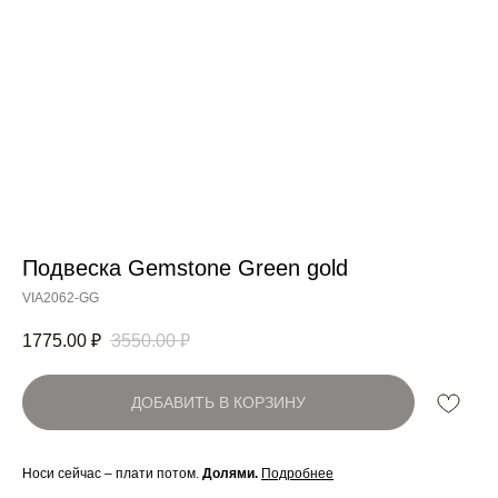
Подвеска Gemstone Green gold
Артикул:
VIA2062-GG
1775.00
₽
3550.00
₽
ДОБАВИТЬ В КОРЗИНУ
Носи сейчас – плати потом.
Долями.
Подробнее
_____