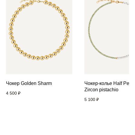
Чокер Golden Sharm
Чокер-колье Half Pearl
Zircon pistachio
4 500
₽
5 100
₽