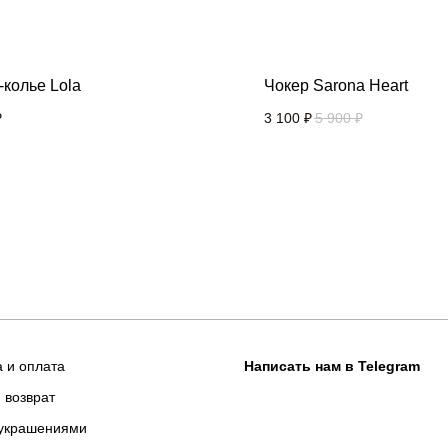
-колье Lola
Чокер Sarona Heart
₽
3 100
₽
5 900
₽
а и оплата
Написать нам в Telegram
 возврат
 украшениями