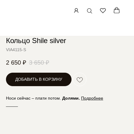
Кольцо Shile silver
Артикул:
VIA4115-S
2 650
₽
3 650
₽
ДОБАВИТЬ В КОРЗИНУ
Носи сейчас – плати потом.
Долями
.
Подробнее
_____