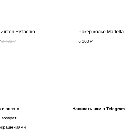
Zircon Pistachio
Чокер-колье Martella
₽
3 700
₽
6 100
₽
а и оплата
Написать нам в Telegram
 возврат
 украшениями