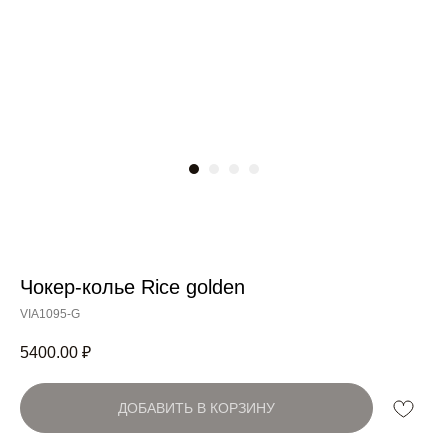
Чокер-колье Rice golden
Артикул:
VIA1095-G
5400.00
₽
ДОБАВИТЬ В КОРЗИНУ